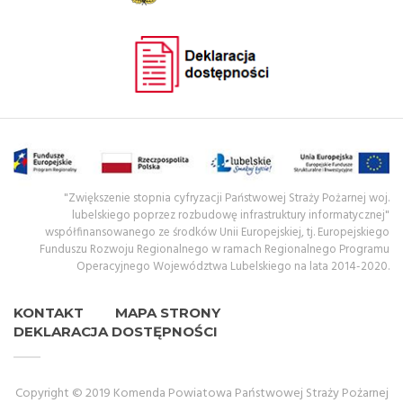
"Zwiększenie stopnia cyfryzacji Państwowej Straży Pożarnej woj.
lubelskiego poprzez rozbudowę infrastruktury informatycznej"
współfinansowanego ze środków Unii Europejskiej, tj. Europejskiego
Funduszu Rozwoju Regionalnego w ramach Regionalnego Programu
Operacyjnego Województwa Lubelskiego na lata 2014-2020.
KONTAKT
MAPA STRONY
DEKLARACJA DOSTĘPNOŚCI
Copyright © 2019 Komenda Powiatowa Państwowej Straży Pożarnej