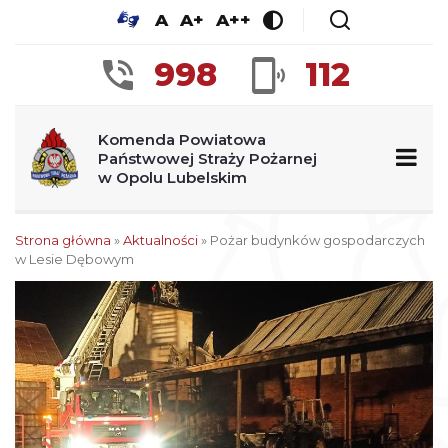
A
A+
A++
998
112
Komenda Powiatowa
Państwowej Straży Pożarnej
w Opolu Lubelskim
Strona główna
»
Aktualności
»
Pożar budynków gospodarczych
w Lesie Dębowym