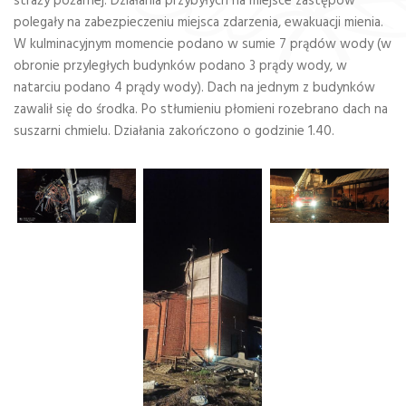
straży pożarnej. Działania przybyłych na miejsce zastępów
polegały na zabezpieczeniu miejsca zdarzenia, ewakuacji mienia.
W kulminacyjnym momencie podano w sumie 7 prądów wody (w
obronie przyległych budynków podano 3 prądy wody, w
natarciu podano 4 prądy wody). Dach na jednym z budynków
zawalił się do środka. Po stłumieniu płomieni rozebrano dach na
suszarni chmielu. Działania zakończono o godzinie 1.40.