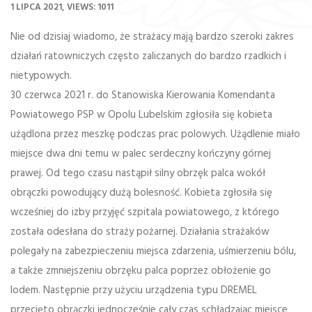
1 LIPCA 2021
VIEWS: 1011
Nie od dzisiaj wiadomo, że strażacy mają bardzo szeroki zakres
działań ratowniczych często zaliczanych do bardzo rzadkich i
nietypowych.
30 czerwca 2021 r. do Stanowiska Kierowania Komendanta
Powiatowego PSP w Opolu Lubelskim zgłosiła się kobieta
użądlona przez meszkę podczas prac polowych. Użądlenie miało
miejsce dwa dni temu w palec serdeczny kończyny górnej
prawej. Od tego czasu nastąpił silny obrzęk palca wokół
obrączki powodujący dużą bolesność. Kobieta zgłosiła się
wcześniej do izby przyjęć szpitala powiatowego, z którego
została odesłana do straży pożarnej. Działania strażaków
polegały na zabezpieczeniu miejsca zdarzenia, uśmierzeniu bólu,
a także zmniejszeniu obrzęku palca poprzez obłożenie go
lodem. Następnie przy użyciu urządzenia typu DREMEL
przecięto obrączki jednocześnie cały czas schładzając miejsce