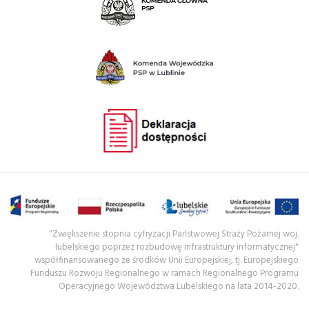
"Zwiększenie stopnia cyfryzacji Państwowej Straży Pożarnej woj.
lubelskiego poprzez rozbudowę infrastruktury informatycznej"
współfinansowanego ze środków Unii Europejskiej, tj. Europejskiego
Funduszu Rozwoju Regionalnego w ramach Regionalnego Programu
Operacyjnego Województwa Lubelskiego na lata 2014-2020.