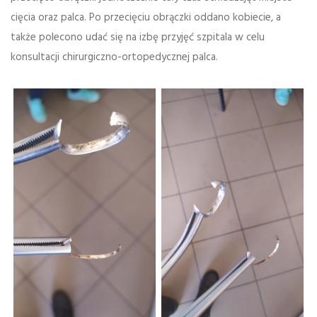
cięcia oraz palca. Po przecięciu obrączki oddano kobiecie, a
także polecono udać się na izbę przyjęć szpitala w celu
konsultacji chirurgiczno-ortopedycznej palca.