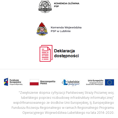
"Zwiększenie stopnia cyfryzacji Państwowej Straży Pożarnej woj.
lubelskiego poprzez rozbudowę infrastruktury informatycznej"
współfinansowanego ze środków Unii Europejskiej, tj. Europejskiego
Funduszu Rozwoju Regionalnego w ramach Regionalnego Programu
Operacyjnego Województwa Lubelskiego na lata 2014-2020.