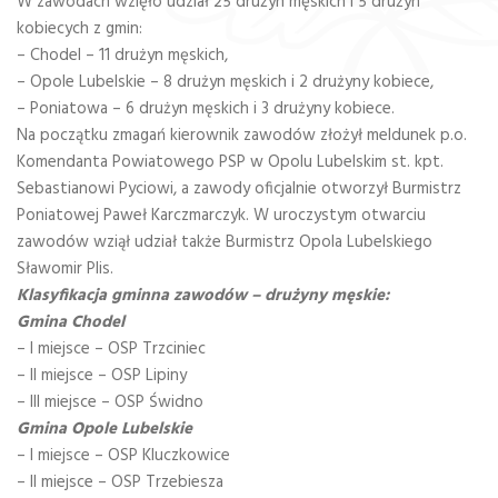
W zawodach wzięło udział 25 drużyn męskich i 5 drużyn
kobiecych z gmin:
– Chodel – 11 drużyn męskich,
– Opole Lubelskie – 8 drużyn męskich i 2 drużyny kobiece,
– Poniatowa – 6 drużyn męskich i 3 drużyny kobiece.
Na początku zmagań kierownik zawodów złożył meldunek p.o.
Komendanta Powiatowego PSP w Opolu Lubelskim st. kpt.
Sebastianowi Pyciowi, a zawody oficjalnie otworzył Burmistrz
Poniatowej Paweł Karczmarczyk. W uroczystym otwarciu
zawodów wziął udział także Burmistrz Opola Lubelskiego
Sławomir Plis.
Klasyfikacja gminna zawodów – drużyny męskie:
Gmina Chodel
– I miejsce – OSP Trzciniec
– II miejsce – OSP Lipiny
– III miejsce – OSP Świdno
Gmina Opole Lubelskie
– I miejsce – OSP Kluczkowice
– II miejsce – OSP Trzebiesza