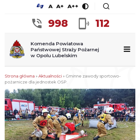
A
A+
A++
998
112
Komenda Powiatowa
Państwowej Straży Pożarnej
w Opolu Lubelskim
Strona główna
»
Aktualności
»
Gminne zawody sportowo-
pożarnicze dla jednostek OSP.