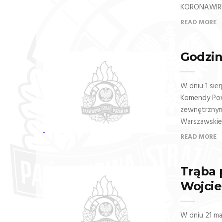
KORONAWIR
READ MORE
Godzin
W dniu 1 sie
Komendy Pow
zewnętrznym 
Warszawskieg
READ MORE
Trąba 
Wojci
W dniu 21 ma