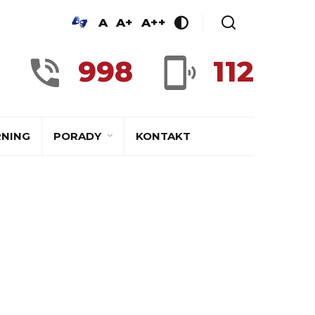
A
A+
A++
998
112
RNING
PORADY
KONTAKT