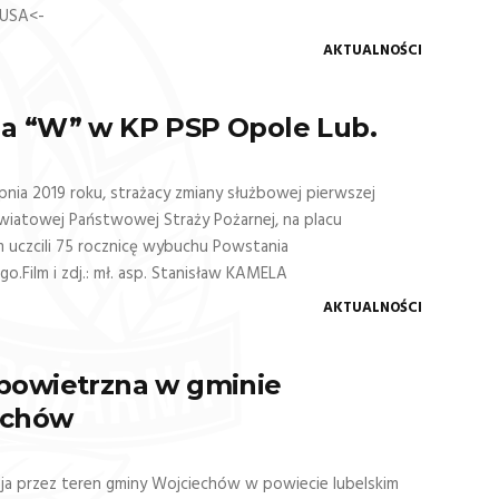
USA<-
AKTUALNOŚCI
a “W” w KP PSP Opole Lub.
rpnia 2019 roku, strażacy zmiany służbowej pierwszej
iatowej Państwowej Straży Pożarnej, na placu
uczcili 75 rocznicę wybuchu Powstania
o.Film i zdj.: mł. asp. Stanisław KAMELA
AKTUALNOŚCI
powietrzna w gminie
echów
ja przez teren gminy Wojciechów w powiecie lubelskim