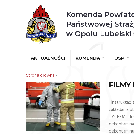
Komenda Powiat
Państwowej Straż
w Opolu Lubelsk
AKTUALNOŚCI
KOMENDA
OSP
Strona główna
»
FILMY
Instruktaż z
zakładania u
TYCHEM: Ins
dekontaminac
dekontaminu