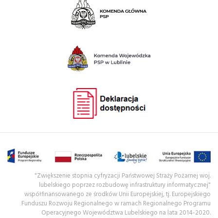
"Zwiększenie stopnia cyfryzacji Państwowej Straży Pożarnej woj.
lubelskiego poprzez rozbudowę infrastruktury informatycznej"
współfinansowanego ze środków Unii Europejskiej, tj. Europejskiego
Funduszu Rozwoju Regionalnego w ramach Regionalnego Programu
Operacyjnego Województwa Lubelskiego na lata 2014-2020.