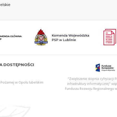
elskie
A DOSTĘPNOŚCI
"Zwiększenie stopnia cyfryzacji
ożarnej w Opolu lubelskim
infrastruktury informatycznej" ws
Funduszu Rozwoju Regionalnego 