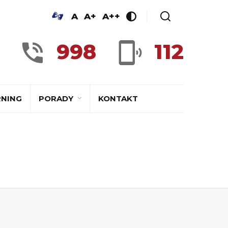
A
A+
A++
998
112
RNING
PORADY
KONTAKT