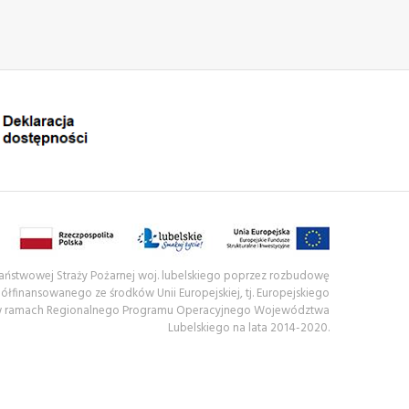
 Państwowej Straży Pożarnej woj. lubelskiego poprzez rozbudowę
półfinansowanego ze środków Unii Europejskiej, tj. Europejskiego
w ramach Regionalnego Programu Operacyjnego Województwa
Lubelskiego na lata 2014-2020.