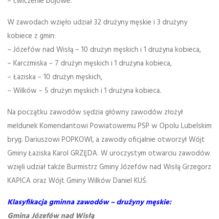
– ćwiczenie bojowe.
W zawodach wzięło udział 32 drużyny męskie i 3 drużyny
kobiece z gmin:
– Józefów nad Wisłą – 10 drużyn męskich i 1 drużyna kobieca,
– Karczmiska – 7 drużyn męskich i 1 drużyna kobieca,
– Łaziska – 10 drużyn męskich,
– Wilków – 5 drużyn męskich i 1 drużyna kobieca.
Na początku zawodów sędzia główny zawodów złożył
meldunek Komendantowi Powiatowemu PSP w Opolu Lubelskim
bryg. Dariuszowi POPKOWI, a zawody oficjalnie otworzył Wójt
Gminy Łaziska Karol GRZĘDA. W uroczystym otwarciu zawodów
wzięli udział także Burmistrz Gminy Józefów nad Wisłą Grzegorz
KAPICA oraz Wójt Gminy Wilków Daniel KUŚ.
Klasyfikacja gminna zawodów – drużyny męskie:
Gmina Józefów nad Wisłą