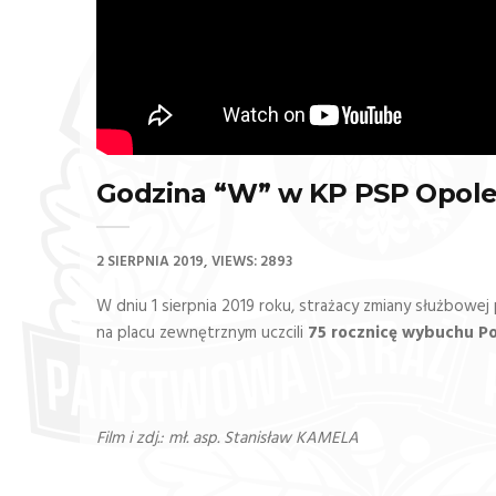
Godzina “W” w KP PSP Opole
2 SIERPNIA 2019
VIEWS: 2893
W dniu 1 sierpnia 2019 roku, strażacy zmiany służbow
na placu zewnętrznym uczcili
75 rocznicę wybuchu P
Film i zdj.: mł. asp. Stanisław KAMELA