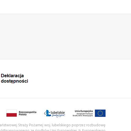
 Państwowej Straży Pożarnej woj. lubelskiego poprzez rozbudowę
półfinansowanego ze środków Unii Europejskiej, tj. Europejskiego