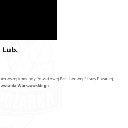
 Lub.
ej pierwszej Komendy Powiatowej Państwowej Straży Pożarnej,
owstania Warszawskieg
o.