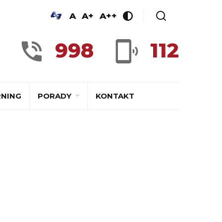
A
A+
A++
998
112
RNING
PORADY
KONTAKT