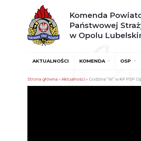
Komenda Powiat
Państwowej Straż
w Opolu Lubelsk
AKTUALNOŚCI
KOMENDA
OSP
Strona główna
»
Aktualności
»
Godzina “W” w KP PSP Op