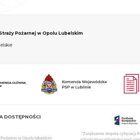
raży Pożarnej w Opolu Lubelskim
elskie
A DOSTĘPNOŚCI
"Zwiększenie stopnia cyfryzacji
ożarnej w Opolu lubelskim
infrastruktury informatycznej" ws