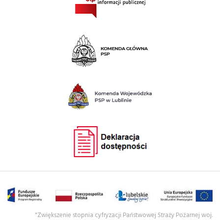
"Zwiększenie stopnia cyfryzacji Państwowej Straży Pożarnej woj.