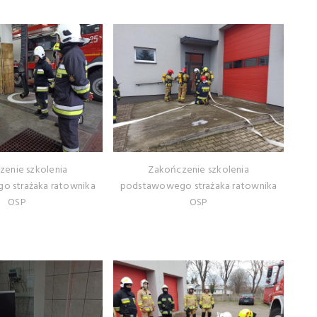
zenie szkolenia
Zakończenie szkolenia
 strażaka ratownika
podstawowego strażaka ratownika
OSP
OSP