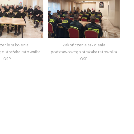
zenie szkolenia
Zakończenie szkolenia
 strażaka ratownika
podstawowego strażaka ratownika
OSP
OSP