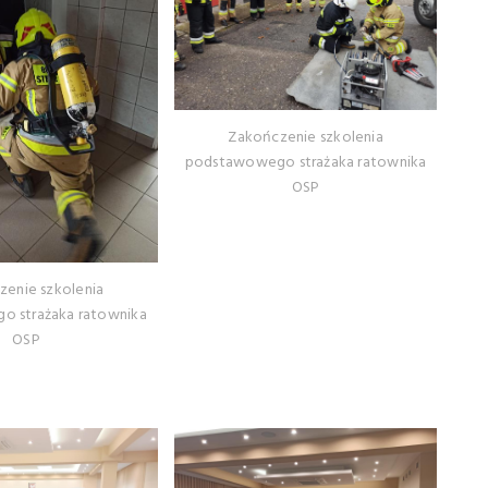
Zakończenie szkolenia
podstawowego strażaka ratownika
OSP
zenie szkolenia
 strażaka ratownika
OSP