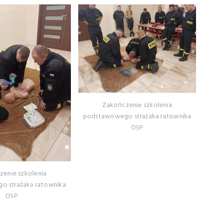
Zakończenie szkolenia
podstawowego strażaka ratownika
OSP
zenie szkolenia
 strażaka ratownika
OSP