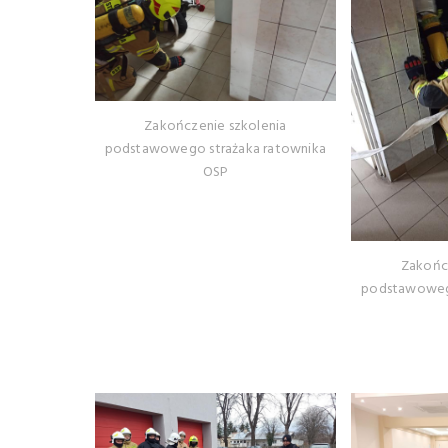
Zakończenie szkolenia
podstawowego strażaka ratownika
OSP
Zakońc
podstawowego