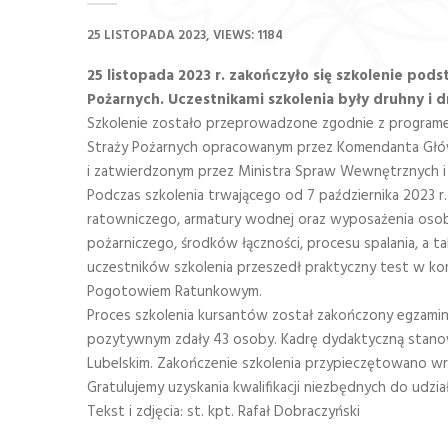
25 LISTOPADA 2023
VIEWS: 1184
25 listopada 2023 r. zakończyło się szkolenie po
Pożarnych. Uczestnikami szkolenia były druhny i 
Szkolenie zostało przeprowadzone zgodnie z program
Straży Pożarnych opracowanym przez Komendanta Gł
i zatwierdzonym przez Ministra Spraw Wewnętrznych i A
Podczas szkolenia trwającego od 7 października 2023 r
ratowniczego, armatury wodnej oraz wyposażenia osob
pożarniczego, środków łączności, procesu spalania, a ta
uczestników szkolenia przeszedł praktyczny test w k
Pogotowiem Ratunkowym.
Proces szkolenia kursantów został zakończony egzamin
pozytywnym zdały 43 osoby. Kadrę dydaktyczną stano
Lubelskim. Zakończenie szkolenia przypieczętowano wr
Gratulujemy uzyskania kwalifikacji niezbędnych do udzia
Tekst i zdjęcia: st. kpt. Rafał Dobraczyński