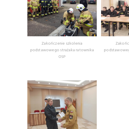
Zakończenie szkolenia
Zakońc
podstawowego strażaka ratownika
podstawowego
OSP