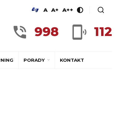
A
A+
A++
998
112
RNING
PORADY
KONTAKT