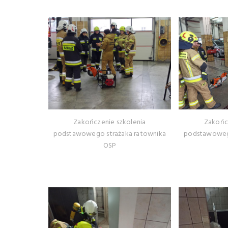
Zakończenie szkolenia
Zakońc
podstawowego strażaka ratownika
podstawowego
OSP