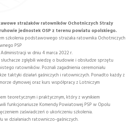
dstawowe strażaków ratowników Ochotniczych Straży
druhowie jednostek OSP z terenu powiatu opolskiego.
em szkolenia podstawowego strażaka ratownika Ochotniczych
ównego PSP
dministracji w dniu 4 marca 2022 r.
. słuchacze zgłębili wiedzę o budowie i obsłudze sprzętu
istego ratowników. Poznali zagadnienia ceremoniału
kże taktyki działań gaśniczych i ratowniczych. Ponadto każdy z
omorze dymowej oraz kurs współpracy z Lotniczym
em teoretycznym i praktycznym, który z wynikiem
wili funkcjonariusze Komendy Powiatowej PSP w Opolu
ęczeniem zaświadczeń o ukończeniu szkolenia.
łu w działaniach ratowniczo-gaśniczych.