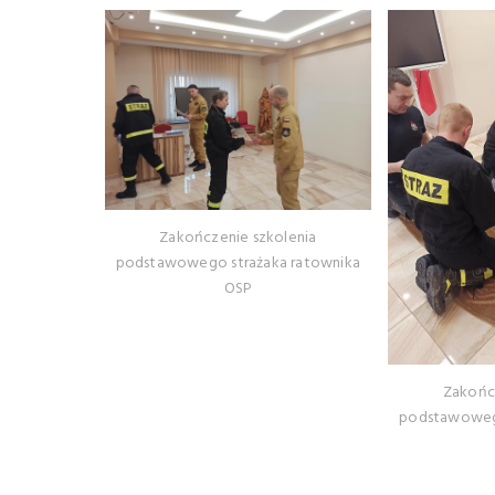
Zakończenie szkolenia
podstawowego strażaka ratownika
OSP
Zakońc
podstawowego