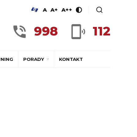
A
A+
A++
998
112
RNING
PORADY
KONTAKT