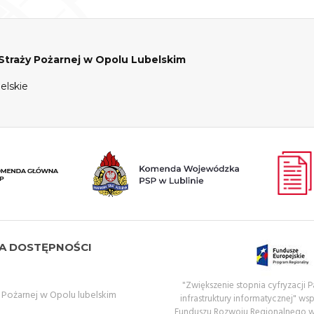
raży Pożarnej w Opolu Lubelskim
elskie
A DOSTĘPNOŚCI
"Zwiększenie stopnia cyfryzacji
ożarnej w Opolu lubelskim
infrastruktury informatycznej" ws
Funduszu Rozwoju Regionalnego 