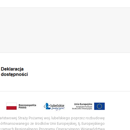
 Państwowej Straży Pożarnej woj. lubelskiego poprzez rozbudowę
półfinansowanego ze środków Unii Europejskiej, tj. Europejskiego
w ramach Regionalnego Programu Operacyjnego Województwa