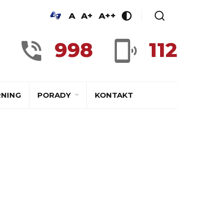
A
A+
A++
998
112
RNING
PORADY
KONTAKT