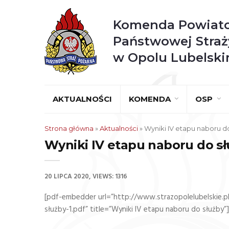
Komenda Powiat
Państwowej Straż
w Opolu Lubelsk
AKTUALNOŚCI
KOMENDA
OSP
Strona główna
»
Aktualności
»
Wyniki IV etapu naboru d
Wyniki IV etapu naboru do s
20 LIPCA 2020
VIEWS: 1316
[pdf-embedder url=”http://www.strazopolelubelskie.
służby-1.pdf” title=”Wyniki IV etapu naboru do służby”]