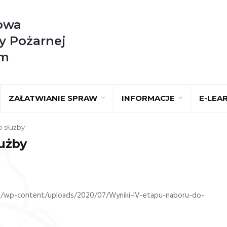
owa
y Pożarnej
im
ZAŁATWIANIE SPRAW
INFORMACJE
E-LEA
o służby
łużby
pl/wp-content/uploads/2020/07/Wyniki-IV-etapu-naboru-do-