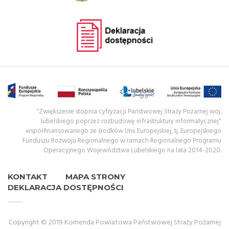
"Zwiększenie stopnia cyfryzacji Państwowej Straży Pożarnej woj.
lubelskiego poprzez rozbudowę infrastruktury informatycznej"
współfinansowanego ze środków Unii Europejskiej, tj. Europejskiego
Funduszu Rozwoju Regionalnego w ramach Regionalnego Programu
Operacyjnego Województwa Lubelskiego na lata 2014-2020.
KONTAKT
MAPA STRONY
DEKLARACJA DOSTĘPNOŚCI
Copyright © 2019 Komenda Powiatowa Państwowej Straży Pożarnej