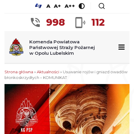
A
A+
A++
998
112
Komenda Powiatowa
Państwowej Straży Pożarnej
w Opolu Lubelskim
Strona główna
»
Aktualności
»
Usuwanie rojów i gniazd owadów
błonkoskrzydłych – KOMUNIKAT