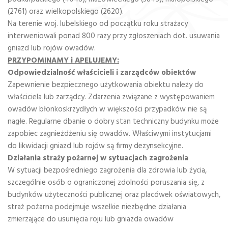
(2761) oraz wielkopolskiego (2620).
Na terenie woj. lubelskiego od początku roku strażacy
interweniowali ponad 800 razy przy zgłoszeniach dot. usuwania
gniazd lub rojów owadów.
PRZYPOMINAMY i APELUJEMY:
Odpowiedzialność właścicieli i zarządców obiektów
Zapewnienie bezpiecznego użytkowania obiektu należy do
właściciela lub zarządcy. Zdarzenia związane z występowaniem
owadów błonkoskrzydłych w większości przypadków nie są
nagłe. Regularne dbanie o dobry stan techniczny budynku może
zapobiec zagnieżdżeniu się owadów. Właściwymi instytucjami
do likwidacji gniazd lub rojów są firmy dezynsekcyjne.
Działania straży pożarnej w sytuacjach zagrożenia
W sytuacji bezpośredniego zagrożenia dla zdrowia lub życia,
szczególnie osób o ograniczonej zdolności poruszania się, z
budynków użyteczności publicznej oraz placówek oświatowych,
straż pożarna podejmuje wszelkie niezbędne działania
zmierzające do usunięcia roju lub gniazda owadów