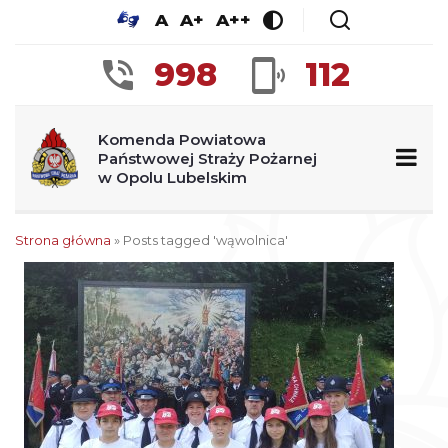
A
A+
A++
998
112
Komenda Powiatowa
Państwowej Straży Pożarnej
w Opolu Lubelskim
Strona główna
»
Posts tagged 'wąwolnica'