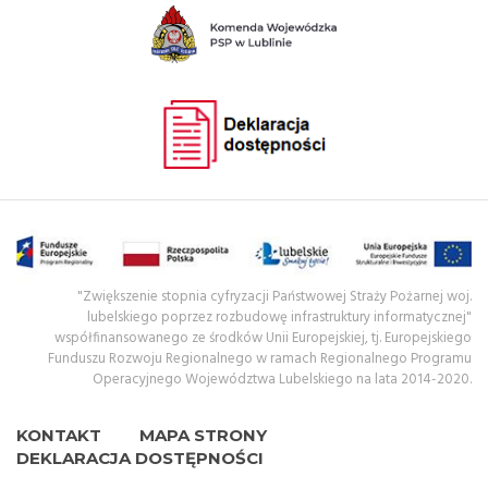
"Zwiększenie stopnia cyfryzacji Państwowej Straży Pożarnej woj.
lubelskiego poprzez rozbudowę infrastruktury informatycznej"
współfinansowanego ze środków Unii Europejskiej, tj. Europejskiego
Funduszu Rozwoju Regionalnego w ramach Regionalnego Programu
Operacyjnego Województwa Lubelskiego na lata 2014-2020.
KONTAKT
MAPA STRONY
DEKLARACJA DOSTĘPNOŚCI