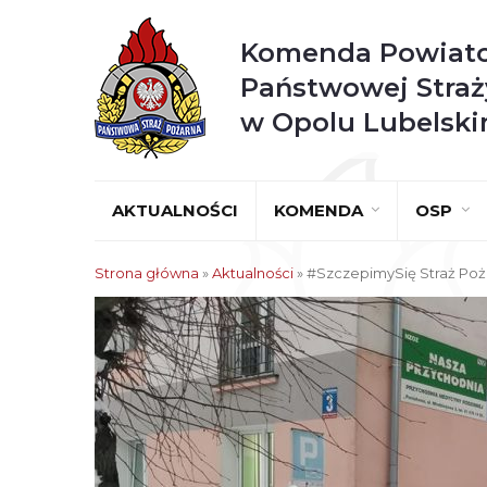
Komenda Powiat
Państwowej Straż
w Opolu Lubelsk
AKTUALNOŚCI
KOMENDA
OSP
Strona główna
»
Aktualności
»
#SzczepimySię Straż Po