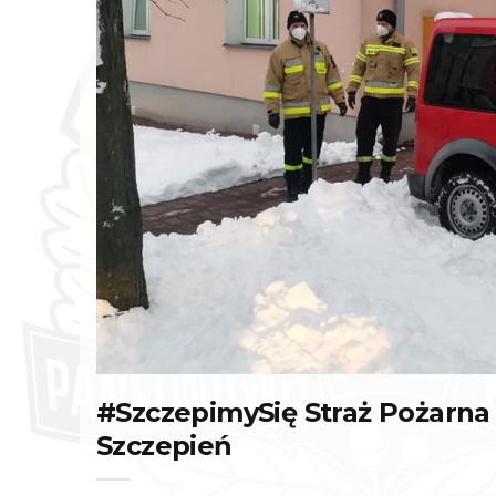
#SzczepimySię Straż Pożar
Szczepień