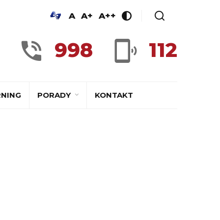
A
A+
A++
998
112
RNING
PORADY
KONTAKT