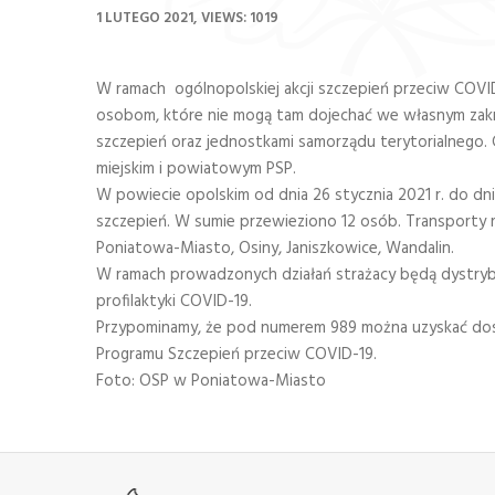
1 LUTEGO 2021
VIEWS: 1019
W ramach ogólnopolskiej akcji szczepień przeciw COV
osobom, które nie mogą tam dojechać we własnym zakr
szczepień oraz jednostkami samorządu terytorialnego
miejskim i powiatowym PSP.
W powiecie opolskim od dnia 26 stycznia 2021 r. do d
szczepień. W sumie przewieziono 12 osób. Transporty 
Poniatowa-Miasto, Osiny, Janiszkowice, Wandalin.
W ramach prowadzonych działań strażacy będą dystryb
profilaktyki COVID-19.
Przypominamy, że pod numerem 989 można uzyskać dos
Programu Szczepień przeciw COVID-19.
Foto: OSP w Poniatowa-Miasto