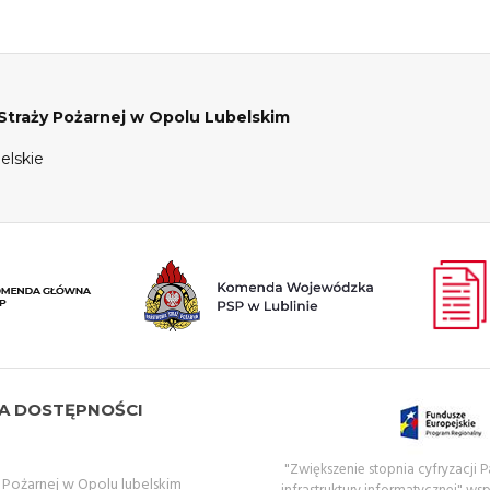
raży Pożarnej w Opolu Lubelskim
elskie
A DOSTĘPNOŚCI
"Zwiększenie stopnia cyfryzacji
ożarnej w Opolu lubelskim