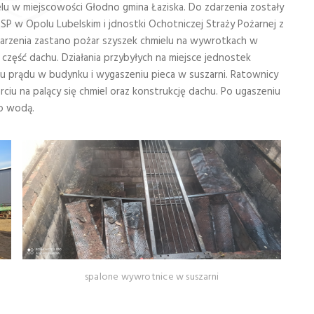
elu w miejscowości Głodno gmina Łaziska. Do zdarzenia zostały
 w Opolu Lubelskim i jdnostki Ochotniczej Straży Pożarnej z
 zdarzenia zastano pożar szyszek chmielu na wywrotkach w
część dachu. Działania przybyłych na miejsce jednostek
niu prądu w budynku i wygaszeniu pieca w suszarni. Ratownicy
u na palący się chmiel oraz konstrukcję dachu. Po ugaszeniu
no wodą.
spalone wywrotnice w suszarni