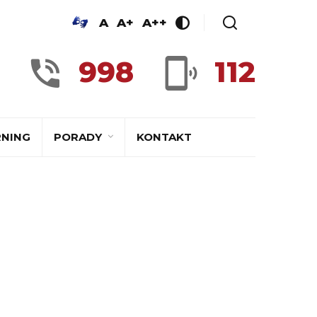
A
A+
A++
998
112
RNING
PORADY
KONTAKT