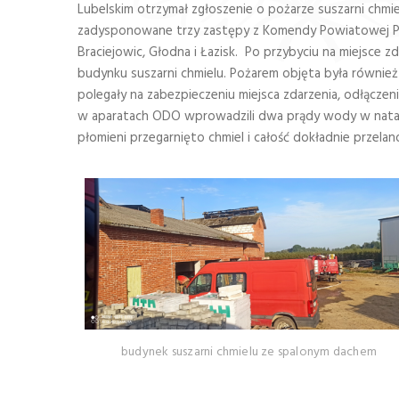
Lubelskim otrzymał zgłoszenie o pożarze suszarni chmi
zadysponowane trzy zastępy z Komendy Powiatowej PSP
Braciejowic, Głodna i Łazisk. Po przybyciu na miejsce
budynku suszarni chmielu. Pożarem objęta była również 
polegały na zabezpieczeniu miejsca zdarzenia, odłącze
w aparatach ODO wprowadzili dwa prądy wody w natarci
płomieni przegarnięto chmiel i całość dokładnie przela
budynek suszarni chmielu ze spalonym dachem