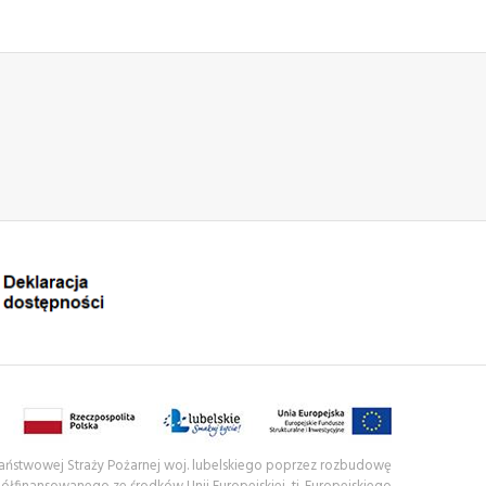
 Państwowej Straży Pożarnej woj. lubelskiego poprzez rozbudowę