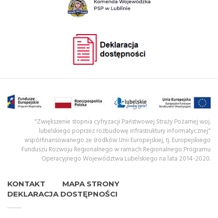
"Zwiększenie stopnia cyfryzacji Państwowej Straży Pożarnej woj.
lubelskiego poprzez rozbudowę infrastruktury informatycznej"
współfinansowanego ze środków Unii Europejskiej, tj. Europejskiego
Funduszu Rozwoju Regionalnego w ramach Regionalnego Programu
Operacyjnego Województwa Lubelskiego na lata 2014-2020.
KONTAKT
MAPA STRONY
DEKLARACJA DOSTĘPNOŚCI