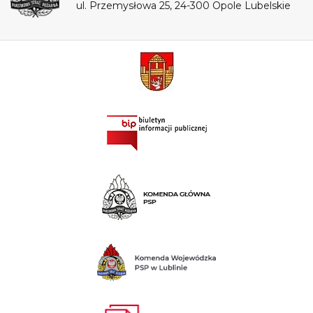
ul. Przemysłowa 25, 24-300 Opole Lubelskie