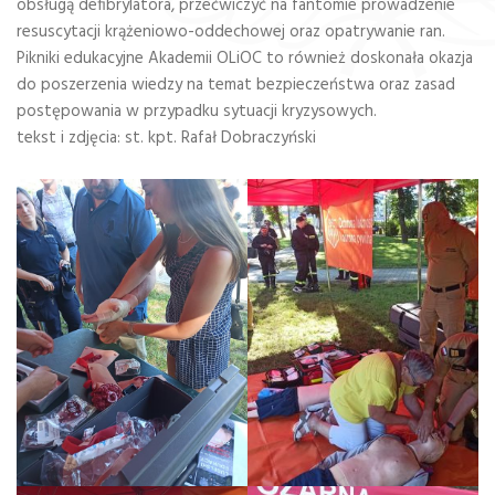
obsługą defibrylatora, przećwiczyć na fantomie prowadzenie
resuscytacji krążeniowo-oddechowej oraz opatrywanie ran.
Pikniki edukacyjne Akademii OLiOC to również doskonała okazja
do poszerzenia wiedzy na temat bezpieczeństwa oraz zasad
postępowania w przypadku sytuacji kryzysowych.
tekst i zdjęcia: st. kpt. Rafał Dobraczyński