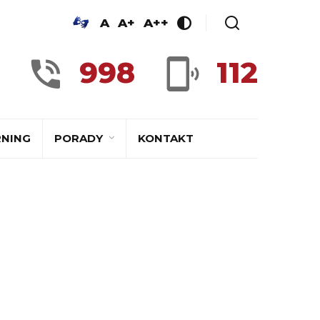
A
A+
A++
998
112
RNING
PORADY
KONTAKT