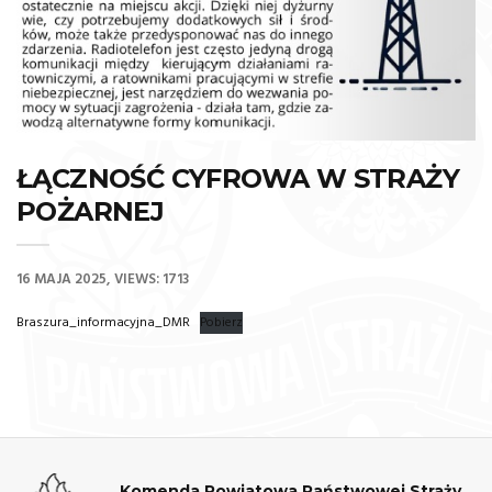
ŁĄCZNOŚĆ CYFROWA W STRAŻY
POŻARNEJ
16 MAJA 2025
VIEWS: 1713
Braszura_informacyjna_DMR
Pobierz
Komenda Powiatowa Państwowej Straży