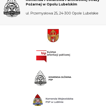
Pożarnej w Opolu Lubelskim
ul. Przemysłowa 25, 24-300 Opole Lubelskie