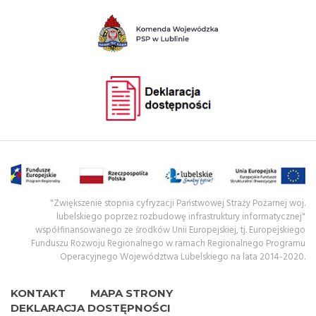
"Zwiększenie stopnia cyfryzacji Państwowej Straży Pożarnej woj.
lubelskiego poprzez rozbudowę infrastruktury informatycznej"
współfinansowanego ze środków Unii Europejskiej, tj. Europejskiego
Funduszu Rozwoju Regionalnego w ramach Regionalnego Programu
Operacyjnego Województwa Lubelskiego na lata 2014-2020.
KONTAKT
MAPA STRONY
DEKLARACJA DOSTĘPNOŚCI