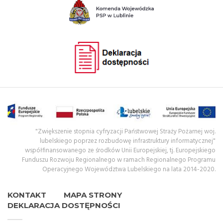
"Zwiększenie stopnia cyfryzacji Państwowej Straży Pożarnej woj.
lubelskiego poprzez rozbudowę infrastruktury informatycznej"
współfinansowanego ze środków Unii Europejskiej, tj. Europejskiego
Funduszu Rozwoju Regionalnego w ramach Regionalnego Programu
Operacyjnego Województwa Lubelskiego na lata 2014-2020.
KONTAKT
MAPA STRONY
DEKLARACJA DOSTĘPNOŚCI