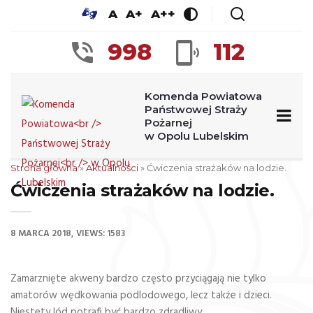
A
A+
A++
998
112
Komenda Powiatowa
Państwowej Straży
Pożarnej
w Opolu Lubelskim
Strona główna
»
Aktualności
»
Ćwiczenia strażaków na lodzie.
Ćwiczenia strażaków na lodzie.
8 MARCA 2018
VIEWS: 1583
Zamarznięte akweny bardzo często przyciągają nie tylko
amatorów wędkowania podlodowego, lecz także i dzieci.
Niestety lód potrafi być bardzo zdradliwy.