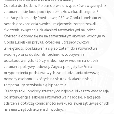
Co roku dochodzi w Polsce do wielu wypadków związanych z
załamaniem się lodu pod ciężarem człowieka, dlatego też
strażacy z Komendy Powiatowej PSP w Opolu Lubelskim w
ramach doskonalenia swoich umiejętności zorganizowali
ćwiczenia związane z działaniami ratowniczymi na lodzie.
Ćwiczenia odbyły się na na zamarzniętym akwenie wodnym w
Opolu Lubelskim przy ul. Rybackiej. Strażacy ćwiczyli
umiejętności posługiwania się sprzętem do ratownictwa
wodnego oraz doskonalili techniki wydobywania
poszkodowanych, którzy znaleźli się w wodzie na skutek
załamania pokrywy lodowej. Zajęcia polegały także na
przypomnieniu podstawowych zasad udzielania pierwszej
pomocy osobom, u których na skutek działania niskiej
temperatury rozwinęła się hipotermia.
Każdego roku opolscy strażacy co najmniej kilka razy wyjeżdżają
do interwencji z zakresu ratownictwa na lodzie. Najczęściej
zdarzenia dotyczą konieczności ewakuacji zwierząt uwięzionych
na zamarzniętych akwenach wodnych.