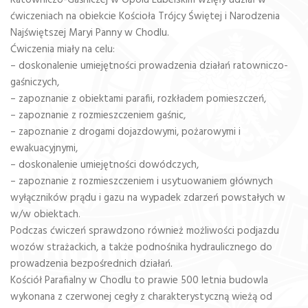
Ratowniczo-Gaśniczej w Opolu Lubelskim wzięły udział w
ćwiczeniach na obiekcie Kościoła Trójcy Świętej i Narodzenia
Najświętszej Maryi Panny w Chodlu.
Ćwiczenia miały na celu:
– doskonalenie umiejętności prowadzenia działań ratowniczo-
gaśniczych,
– zapoznanie z obiektami parafii, rozkładem pomieszczeń,
– zapoznanie z rozmieszczeniem gaśnic,
– zapoznanie z drogami dojazdowymi, pożarowymi i
ewakuacyjnymi,
– doskonalenie umiejętności dowódczych,
– zapoznanie z rozmieszczeniem i usytuowaniem głównych
wyłączników prądu i gazu na wypadek zdarzeń powstałych w
w/w obiektach.
Podczas ćwiczeń sprawdzono również możliwości podjazdu
wozów strażackich, a także podnośnika hydraulicznego do
prowadzenia bezpośrednich działań.
Kościół Parafialny w Chodlu to prawie 500 letnia budowla
wykonana z czerwonej cegły z charakterystyczną wieżą od