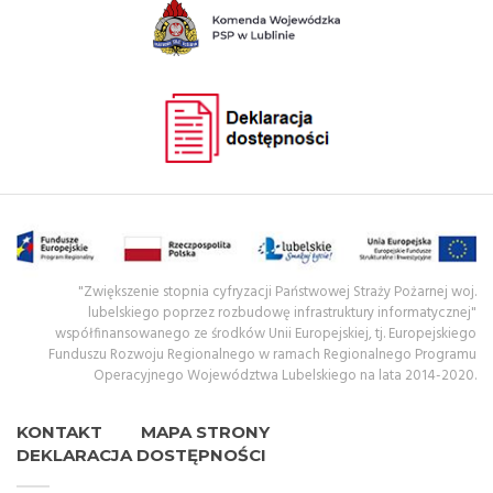
"Zwiększenie stopnia cyfryzacji Państwowej Straży Pożarnej woj.
lubelskiego poprzez rozbudowę infrastruktury informatycznej"
współfinansowanego ze środków Unii Europejskiej, tj. Europejskiego
Funduszu Rozwoju Regionalnego w ramach Regionalnego Programu
Operacyjnego Województwa Lubelskiego na lata 2014-2020.
KONTAKT
MAPA STRONY
DEKLARACJA DOSTĘPNOŚCI